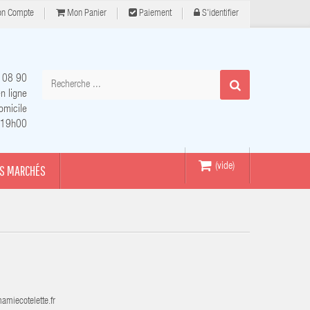
n Compte
Mon Panier
Paiement
S'identifier
 08 90
n ligne
omicile
à 19h00
(vide)
S MARCHÉS
miecotelette.fr