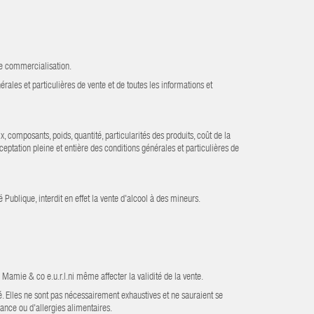
de commercialisation.
ales et particulières de vente et de toutes les informations et
 composants, poids, quantité, particularités des produits, coût de la
eptation pleine et entière des conditions générales et particulières de
blique, interdit en effet la vente d'alcool à des mineurs.
 Mamie & co e.u.r.l.ni même affecter la validité de la vente.
é. Elles ne sont pas nécessairement exhaustives et ne sauraient se
rance ou d'allergies alimentaires.