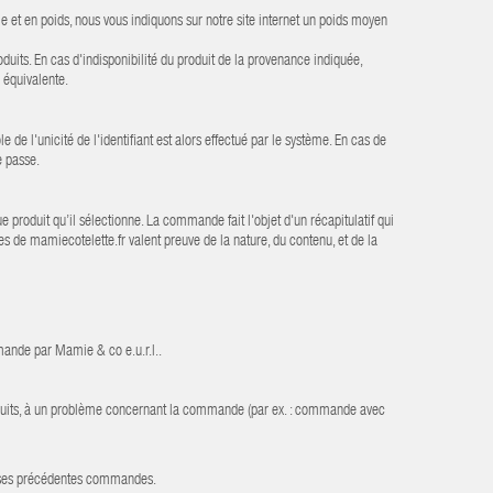
le et en poids, nous vous indiquons sur notre site internet un poids moyen
duits. En cas d'indisponibilité du produit de la provenance indiquée,
 équivalente.
de l'unicité de l'identifiant est alors effectué par le système. En cas de
e passe.
e produit qu’il sélectionne. La commande fait l'objet d'un récapitulatif qui
de mamiecotelette.fr valent preuve de la nature, du contenu, et de la
mande par Mamie & co e.u.r.l..
produits, à un problème concernant la commande (par ex. : commande avec
e ses précédentes commandes.