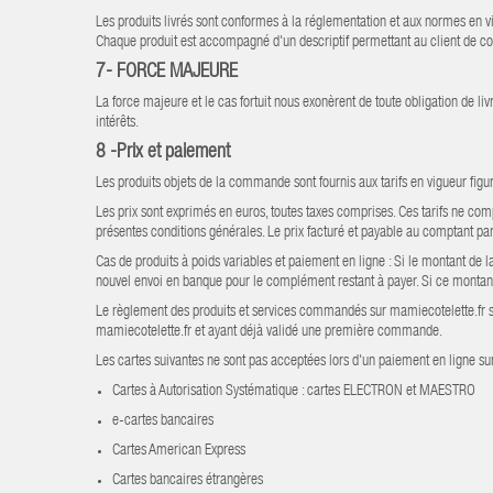
Les produits livrés sont conformes à la réglementation et aux normes en v
Chaque produit est accompagné d'un descriptif permettant au client de conn
7-
FORCE MAJEURE
La force majeure et le cas fortuit nous exonèrent de toute obligation de l
intérêts.
8 -Prix et paiement
Les produits objets de la commande sont fournis aux tarifs en vigueur fig
Les prix sont exprimés en euros, toutes taxes comprises. Ces tarifs ne compr
présentes conditions générales. Le prix facturé et payable au comptant par
Cas de produits à poids variables et paiement en ligne : Si le montant de 
nouvel envoi en banque pour le complément restant à payer. Si ce montant e
Le règlement des produits et services commandés sur mamiecotelette.fr se 
mamiecotelette.fr et ayant déjà validé une première commande.
Les cartes suivantes ne sont pas acceptées lors d'un paiement en ligne su
Cartes à Autorisation Systématique : cartes ELECTRON et MAESTRO
e-cartes bancaires
Cartes American Express
Cartes bancaires étrangères