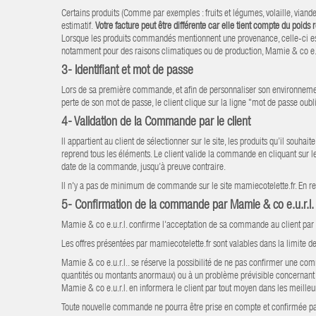
Certains produits (Comme par exemples : fruits et légumes, volaille, viande
estimatif.
Votre facture peut être différente car elle tient compte du poid
Lorsque les produits commandés mentionnent une provenance, celle-ci est don
notamment pour des raisons climatiques ou de production, Mamie & co e.u.r.
3- Identifiant et mot de passe
Lors de sa première commande, et afin de personnaliser son environnement, c
perte de son mot de passe, le client clique sur la ligne "mot de passe oubl
4- Validation de la Commande par le client
Il appartient au client de sélectionner sur le site, les produits qu’il sou
reprend tous les éléments. Le client valide la commande en cliquant sur 
date de la commande, jusqu’à preuve contraire.
Il n'y a pas de minimum de commande sur le site mamiecotelette.fr. En revan
5- Confirmation de la commande par Mamie & co e.u.r.l.
Mamie & co e.u.r.l. confirme l'acceptation de sa commande au client par 
Les offres présentées par mamiecotelette.fr sont valables dans la limite de
Mamie & co e.u.r.l.. se réserve la possibilité de ne pas confirmer une c
quantités ou montants anormaux) ou à un problème prévisible concernant la
Mamie & co e.u.r.l. en informera le client par tout moyen dans les meilleur
Toute nouvelle commande ne pourra être prise en compte et confirmée pa