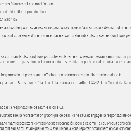
sées postérieurement à la modification.
tend s’identifier auprès du client :
837 503 135
les applicables pour les ventes en magasin ou au moyen d’autres circuits de distribution et 
du contrat de vente, d’une manière claire et compréhensible, des présentes Conditions génér
sa commande, des conditions particulières de vente affichées sur l'écran (dénomination, prix,
ans réserve. La passation de la commande et sa validation par le client matérialisent son acc
isation parentale lui permettant d'effectuer une commande sur le site mamiecotelette.fr.
e à avoir 18 ans révolus à la date de la commande. L'article L3342-1 du Code de la Santé Pu
ent pas la responsabilité de Mamie & co e.u.r.l.
 substantielle, la représentation graphique de celui-ci ne saurait engager la responsabilité de
rchand mamiecotelette.fr correspondent aux caractéristiques essentielles du produit considér
ui font seules foi, et auxquelles vous êtes invités à vous reporter, notamment en cas d'intolé