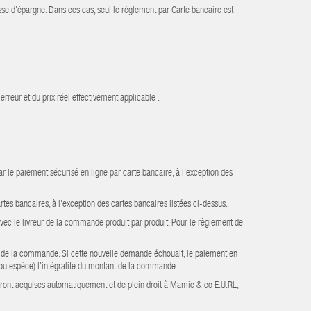
sse d'épargne. Dans ces cas, seul le règlement par Carte bancaire est
erreur et du prix réel effectivement applicable :
r le paiement sécurisé en ligne par carte bancaire, à l'exception des
rtes bancaires, à l'exception des cartes bancaires listées ci-dessus.
n avec le livreur de la commande produit par produit. Pour le règlement de
our de la commande. Si cette nouvelle demande échouait, le paiement en
 ou espèce) l'intégralité du montant de la commande.
ront acquises automatiquement et de plein droit à Mamie & co E.U.RL,