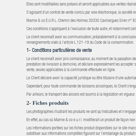
Elles sont modifiables sans préavis et seront applicables aux ventes réali
S’agissant d’un contrat de vente conclu par voie électronique, la société en
Mamie & co E.U.R.L. Chemin des Holmes 30330 Cavillargues Siren n° 
Ces conditions s’appliquent à l’exclusion de toute autre, et notamment cel
Le client reconnaît avoir eu communication, préalablement à la conclusion 
renseignements visés à l’article L.121-19 du Code de la consommation.
1- Conditions particulières de vente
Le client reconnaît avoir pris connaissance, au moment de la passation de 
prestation de livraison à domicile), et déclare expressément les accepter s
vente, seules applicables à la commande effectuée en ligne.
Le Client déclare avoir la capacité juridique ou être titulaire d'une autor
Cependant, pour toute commande de boissons alcooliques, le Client s'engag
Par ailleurs, le transport des alcools est soumis à la législation en vigueur.
2- Fiches produits
Les photographies illustrant les produits ne sont qu’indicatives et n'engag
En effet, au cas où Mamie & co e.u.r.l. modifierait un produit de façon non
Les informations portées sur les fiches produit disponibles sur le site ma
substituer aux informations complètes figurant sur l'emballage du produit q