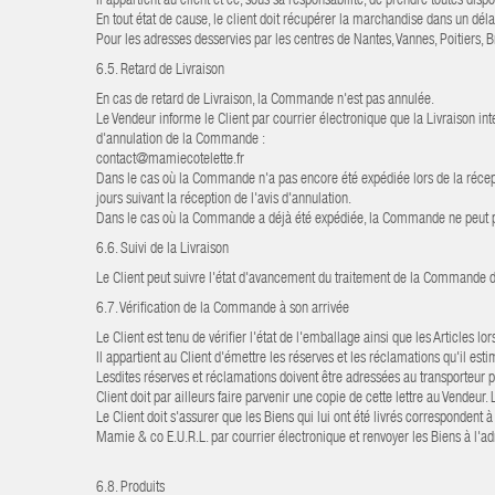
Il appartient au client et ce, sous sa responsabilité, de prendre toutes disp
En tout état de cause, le client doit récupérer la marchandise dans un déla
Pour les adresses desservies par les centres de Nantes, Vannes, Poitiers, B
6.5. Retard de Livraison
En cas de retard de Livraison, la Commande n'est pas annulée.
Le Vendeur informe le Client par courrier électronique que la Livraison in
d'annulation de la Commande :
contact@mamiecotelette.fr
Dans le cas où la Commande n'a pas encore été expédiée lors de la récepti
jours suivant la réception de l'avis d'annulation.
Dans le cas où la Commande a déjà été expédiée, la Commande ne peut pl
6.6. Suivi de la Livraison
Le Client peut suivre l'état d'avancement du traitement de la Commande dan
6.7. Vérification de la Commande à son arrivée
Le Client est tenu de vérifier l'état de l'emballage ainsi que les Articles lor
Il appartient au Client d'émettre les réserves et les réclamations qu'il es
Lesdites réserves et réclamations doivent être adressées au transporteur p
Client doit par ailleurs faire parvenir une copie de cette lettre au Vende
Le Client doit s'assurer que les Biens qui lui ont été livrés corresponden
Mamie & co E.U.R.L. par courrier électronique et renvoyer les Biens à l'a
6.8. Produits