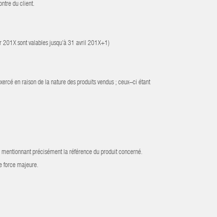
ntre du client.
ier 201X sont valables jusqu’à 31 avril 201X+1)
ercé en raison de la nature des produits vendus ; ceux–ci étant
ée mentionnant précisément la référence du produit concerné.
de force majeure.