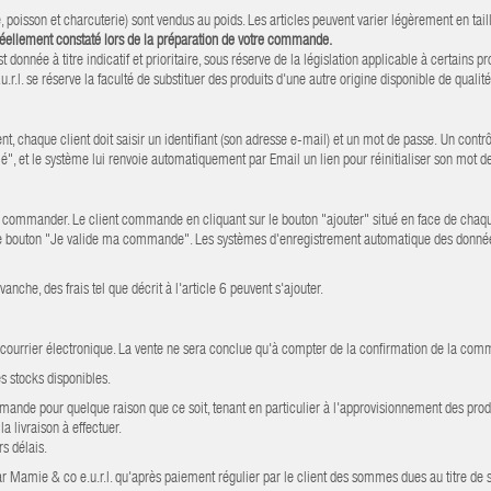
, poisson et charcuterie) sont vendus au poids. Les articles peuvent varier légèrement en tail
s réellement constaté lors de la préparation de votre commande.
née à titre indicatif et prioritaire, sous réserve de la législation applicable à certains pro
l. se réserve la faculté de substituer des produits d'une autre origine disponible de qualité
haque client doit saisir un identifiant (son adresse e-mail) et un mot de passe. Un contrôle 
ié", et le système lui renvoie automatiquement par Email un lien pour réinitialiser son mot d
haite commander. Le client commande en cliquant sur le bouton "ajouter" situé en face de chaqu
le bouton "Je valide ma commande". Les systèmes d'enregistrement automatique des données 
che, des frais tel que décrit à l'article 6 peuvent s'ajouter.
courrier électronique. La vente ne sera conclue qu'à compter de la confirmation de la com
s stocks disponibles.
ommande pour quelque raison que ce soit, tenant en particulier à l'approvisionnement des 
 livraison à effectuer.
s délais.
r Mamie & co e.u.r.l. qu'après paiement régulier par le client des sommes dues au titre d