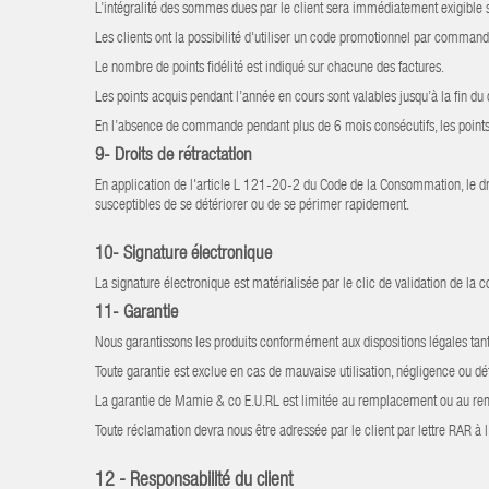
L’intégralité des sommes dues par le client sera immédiatement exigible sa
Les clients ont la possibilité d'utiliser un code promotionnel par comma
Le nombre de points fidélité est indiqué sur chacune des factures.
Les points acquis pendant l’année en cours sont valables jusqu’à la fin du
En l’absence de commande pendant plus de 6 mois consécutifs, les points a
9- Droits de rétractation
En application de l'article L 121-20-2 du Code de la Consommation, le dro
susceptibles de se détériorer ou de se périmer rapidement.
10- Signature électronique
La signature électronique est matérialisée par le clic de validation de l
11- Garantie
Nous garantissons les produits conformément aux dispositions légales tan
Toute garantie est exclue en cas de mauvaise utilisation, négligence ou d
La garantie de Mamie & co E.U.RL est limitée au remplacement ou au rem
Toute réclamation devra nous être adressée par le client par lettre RAR à 
12 - Responsabilité du client