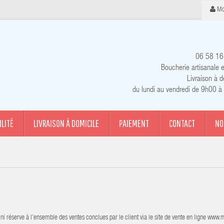
Mo
06 58 16
Boucherie artisanale e
Livraison à d
du lundi au vendredi de 9h00 
ILITÉ
LIVRAISON À DOMICILE
PAIEMENT
CONTACT
NO
e
ni réserve à l’ensemble des ventes conclues par le client via le site de vente en ligne
www.ma