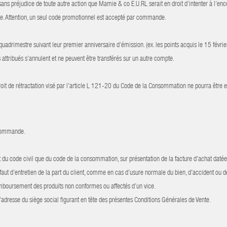
ns préjudice de toute autre action que Mamie & co E.U.RL serait en droit d’intenter à l’enco
nde. Attention, un seul code promotionnel est accepté par commande.
 quadrimestre suivant leur premier anniversaire d’émission. (ex. les points acquis le 15 févr
ttribués s’annulent et ne peuvent être transférés sur un autre compte.
it de rétractation visé par l'article L 121-20 du Code de la Consommation ne pourra être ex
a commande.
t du code civil que du code de la consommation, sur présentation de la facture d’achat dat
éfaut d’entretien de la part du client, comme en cas d’usure normale du bien, d’accident ou 
boursement des produits non conformes ou affectés d’un vice.
l’adresse du siège social figurant en tête des présentes Conditions Générales de Vente.