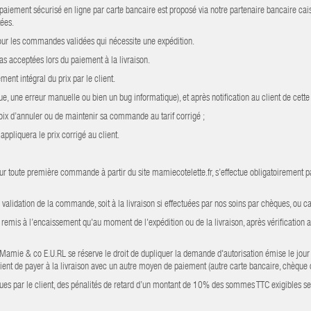
aiement sécurisé en ligne par carte bancaire est proposé via notre partenaire bancaire cai
ées.
 pour les commandes validées qui nécessite une expédition.
pas acceptées lors du paiement à la livraison.
nt intégral du prix par le client.
, une erreur manuelle ou bien un bug informatique), et après notification au client de cette 
 choix d’annuler ou de maintenir sa commande au tarif corrigé ;
appliquera le prix corrigé au client.
ur toute première commande à partir du site mamiecotelette.fr, s’effectue obligatoirement pa
 validation de la commande, soit à la livraison si effectuées par nos soins par chèques, ou ca
 ou remis à l’encaissement qu'au moment de l'expédition ou de la livraison, après vérificatio
ors Mamie & co E.U.RL se réserve le droit de dupliquer la demande d'autorisation émise le j
ient de payer à la livraison avec un autre moyen de paiement (autre carte bancaire, chèque
s par le client, des pénalités de retard d’un montant de 10% des sommes TTC exigibles se