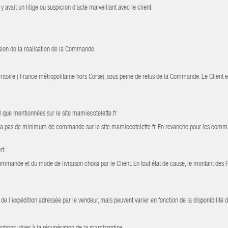
avait un litige ou suspicion d'acte malveillant avec le client.
asion de la réalisation de la Commande.
rritoire ( France métropolitaine hors Corse), sous peine de refus de la Commande. Le Client 
el que mentionnées sur le site mamiecotelette.fr
n'y a pas de minimum de commande sur le site mamiecotelette.fr. En revanche pour les comm
t :
ande et du mode de livraison choisi par le Client. En tout état de cause, le montant des Fra
 de l’expédition adressée par le vendeur, mais peuvent varier en fonction de la disponibilité 