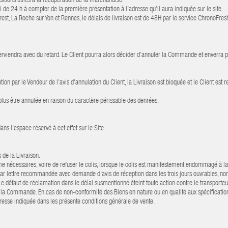
ositions utiles à la récupération de la marchandise.
i de 24 h à compter de la première présentation à l’adresse qu’il aura indiquée sur le site.
rest, La Roche sur Yon et Rennes, le délais de livraison est de 48H par le service ChronoFres
terviendra avec du retard. Le Client pourra alors décider d'annuler la Commande et enverra p
on par le Vendeur de l'avis d'annulation du Client, la Livraison est bloquée et le Client e
us être annulée en raison du caractère périssable des denrées.
s l'espace réservé à cet effet sur le Site.
s de la Livraison.
time nécessaires, voire de refuser le colis, lorsque le colis est manifestement endommagé à la
ar lettre recommandée avec demande d'avis de réception dans les trois jours ouvrables, non co
ur. Le défaut de réclamation dans le délai susmentionné éteint toute action contre le transp
t à la Commande. En cas de non-conformité des Biens en nature ou en qualité aux spécification
dresse indiquée dans les présente conditions générale de vente.