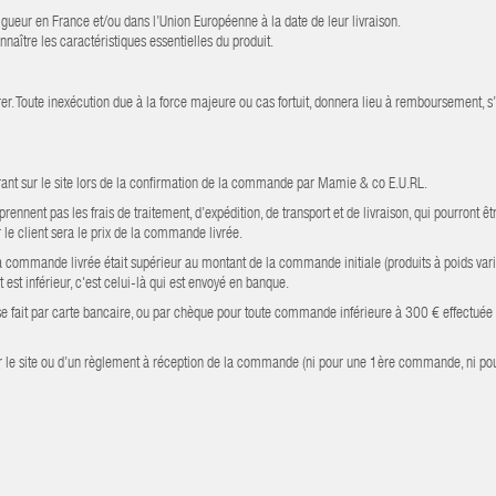
igueur en France et/ou dans l’Union Européenne à la date de leur livraison.
aître les caractéristiques essentielles du produit.
ivrer. Toute inexécution due à la force majeure ou cas fortuit, donnera lieu à remboursement
urant sur le site lors de la confirmation de la commande par Mamie & co E.U.RL.
ennent pas les frais de traitement, d’expédition, de transport et de livraison, qui pourront êt
 le client sera le prix de la commande livrée.
la commande livrée était supérieur au montant de la commande initiale (produits à poids vari
st inférieur, c'est celui-là qui est envoyé en banque.
fait par carte bancaire, ou par chèque pour toute commande inférieure à 300 € effectuée par
r le site ou d’un règlement à réception de la commande (ni pour une 1ère commande, ni pour