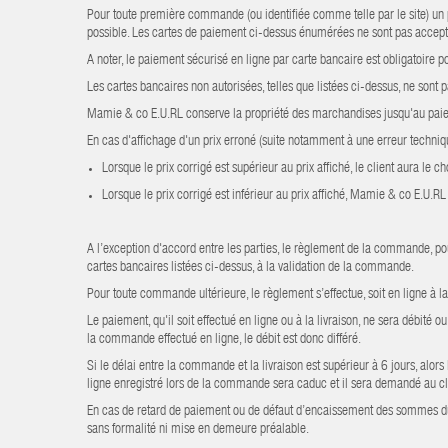
Pour toute première commande (ou identifiée comme telle par le site) un p
possible. Les cartes de paiement ci-dessus énumérées ne sont pas accept
A noter, le paiement sécurisé en ligne par carte bancaire est obligatoire
Les cartes bancaires non autorisées, telles que listées ci-dessus, ne sont 
Mamie & co E.U.RL conserve la propriété des marchandises jusqu'au paieme
En cas d'affichage d'un prix erroné (suite notamment à une erreur technique
Lorsque le prix corrigé est supérieur au prix affiché, le client aura le
Lorsque le prix corrigé est inférieur au prix affiché, Mamie & co E.U.RL 
A l’exception d'accord entre les parties, le règlement de la commande, po
cartes bancaires listées ci-dessus, à la validation de la commande.
Pour toute commande ultérieure, le règlement s’effectue, soit en ligne à la
Le paiement, qu'il soit effectué en ligne ou à la livraison, ne sera débité
la commande effectué en ligne, le débit est donc différé.
Si le délai entre la commande et la livraison est supérieur à 6 jours, al
ligne enregistré lors de la commande sera caduc et il sera demandé au cl
En cas de retard de paiement ou de défaut d’encaissement des sommes due
sans formalité ni mise en demeure préalable.